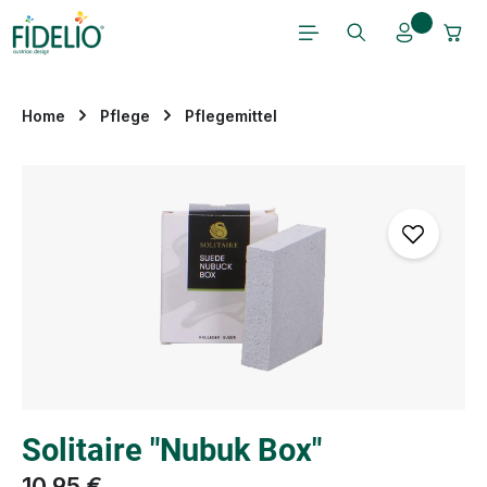
Zum Hauptinhalt springen
Home
Pflege
Pflegemittel
Bildergalerie überspringen
Solitaire "Nubuk Box"
10,95 €