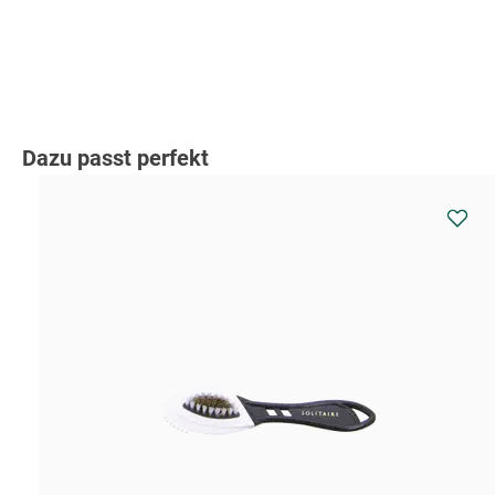
Produktgalerie überspringen
Dazu passt perfekt