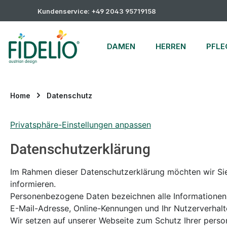
m Hauptinhalt springen
Zur Suche springen
Zur Hauptnavigation springen
Kundenservice: +49 2043 95719158
DAMEN
HERREN
PFLE
Home
Datenschutz
Privatsphäre-Einstellungen anpassen
Datenschutzerklärung
Im Rahmen dieser Datenschutzerklärung möchten wir Si
informieren.
Personenbezogene Daten bezeichnen alle Informationen, di
E-Mail-Adresse, Online-Kennungen und Ihr Nutzerverhalte
Wir setzen auf unserer Webseite zum Schutz Ihrer perso