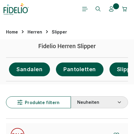
Zum Hauptinhalt springen
Home
Herren
Slipper
Fidelio Herren Slipper
Sandalen
Pantoletten
Slippe
Produkte filtern