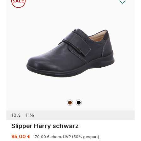
braun
schwarz
Farben
10½
11½
Slipper Harry schwarz
85,00 €
170,00 €
ehem. UVP
(50% gespart)