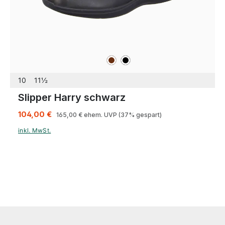
braun
schwarz
Farben
10
11½
Slipper Harry schwarz
104,00 €
165,00 €
ehem. UVP
(37% gespart)
inkl. MwSt.