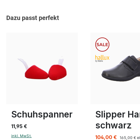
Produktgalerie überspringen
Dazu passt perfekt
braun
sch
Farben
1
2
3
10
11½
Schuhspanner
Slipper Ha
schwarz
11,95 €
inkl. MwSt.
104,00 €
165,00 €
e