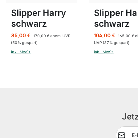
10½
11½
10
11½
Slipper Harry
Slipper Ha
schwarz
schwarz
85,00 €
104,00 €
170,00 €
ehem. UVP
165,00 €
e
(50% gespart)
UVP
(37% gespart)
inkl. MwSt.
inkl. MwSt.
Jetz
E-Mail-A