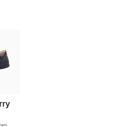
warz
rry
hem.