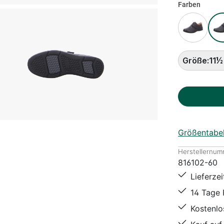
Farben
Größe:
11½
Größentabel
Herstellernum
816102-60
Lieferze
14 Tage
Kostenl