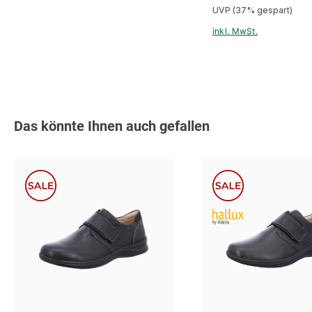
UVP
(37% gespart)
inkl. MwSt.
Produktgalerie überspringen
Das könnte Ihnen auch gefallen
braun
schwarz
braun
sch
Farben
Farben