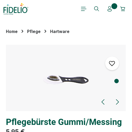
Zum Hauptinhalt springen
Home
Pflege
Hartware
Bildergalerie überspringen
Pflegebürste Gummi/Messing
5,95 €