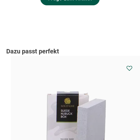
Produktgalerie überspringen
Dazu passt perfekt