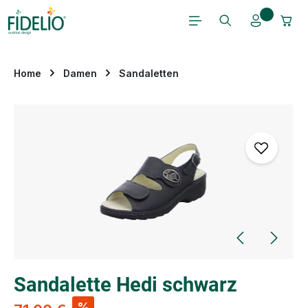
Zum Hauptinhalt springen
Home
Damen
Sandaletten
Bildergalerie überspringen
Sandalette Hedi schwarz
%