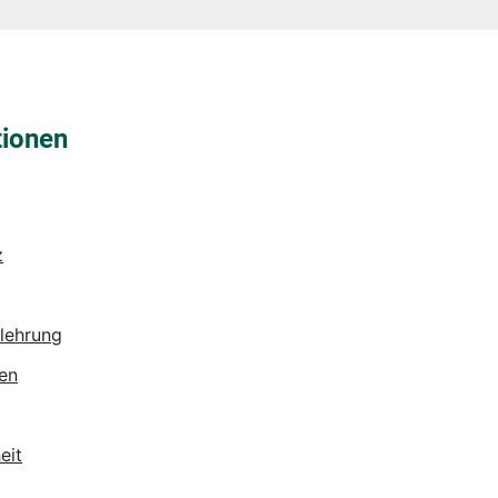
tionen
z
lehrung
en
eit