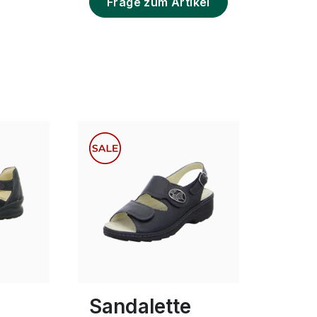
Frage zum Artikel
schwarz
Farben
ügbar
In vielen Größen verfügbar
e
Sandalette