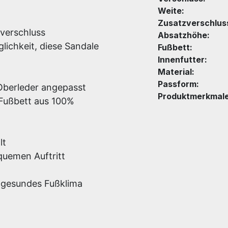
Weite:
Zusatzverschlus
verschluss
Absatzhöhe:
lichkeit, diese Sandale
Fußbett:
Innenfutter:
Material:
Passform:
 Oberleder angepasst
Produktmerkmale
 Fußbett aus 100%
lt
quemen Auftritt
n gesundes Fußklima