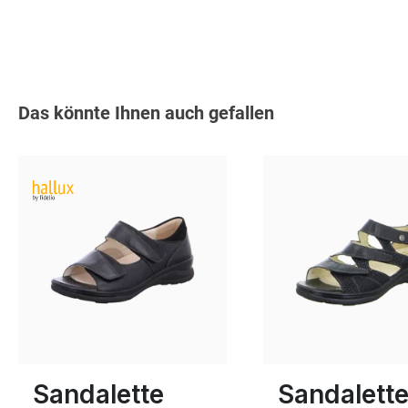
Produktgalerie überspringen
Das könnte Ihnen auch gefallen
bronze
Farben
9 Farben
40
In vielen Größen verf
Sandalette
Sandalett