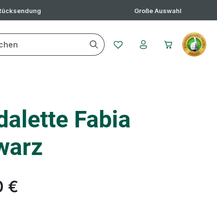
 Rücksendung
Große Auswahl
Du hast 0 Produkte auf dem 
alette Fabia
warz
0 €