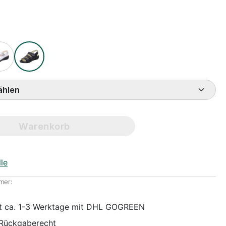
ße wählen
Warenkorb
le
mer:
it ca. 1-3 Werktage mit DHL GOGREEN
 Rückgaberecht