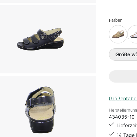
Farben
Grö
Größentabel
Herstellernum
434035-10
Lieferze
14 Tage