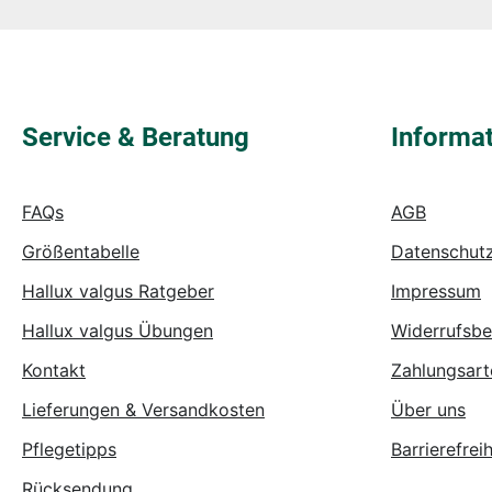
Die mit einem Stern (*) markierten Felder sind
Pflichtfelder.
Service & Beratung
Informa
FAQs
AGB
Größentabelle
Datenschut
Hallux valgus Ratgeber
Impressum
Hallux valgus Übungen
Widerrufsbe
Kontakt
Zahlungsart
Lieferungen & Versandkosten
Über uns
Pflegetipps
Barrierefreih
Rücksendung