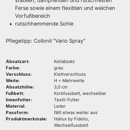
stabilen, dämpfenden und rutschfesten
Ferse sowie einem flexiblen und weichen
Vorfußbereich
rutschhemmende Sohle
Pflegetipp: Collonil "Vario Spray"
Absatzart:
Keilabsatz
Farbe:
grau
Verschluss:
Klettverschluss
Weite:
H = Mehrweite
Absatzhöhe:
3,0 cm
Fußbett:
Korkfussbett, wechselbar
Innenfutter:
Textil-Futter
Material:
Leder
Passform:
fällt etwas weiter aus
Produktmerkmale:
Hallux by Fidelio,
Wechselfussbett