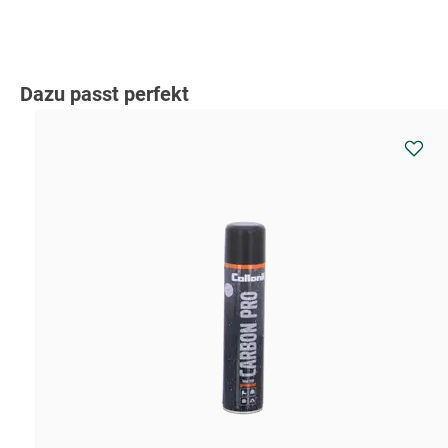
Produktgalerie überspringen
Dazu passt perfekt