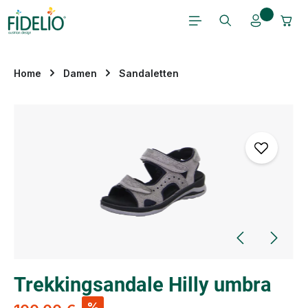
Zum Hauptinhalt springen
Home
Damen
Sandaletten
Bildergalerie überspringen
Trekkingsandale Hilly umbra
%