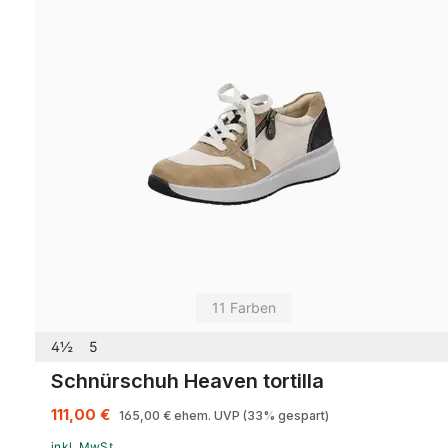
11 Farben
4½
5
Schnürschuh Heaven tortilla
111,00 €
165,00 €
ehem. UVP
(33% gespart)
inkl. MwSt.