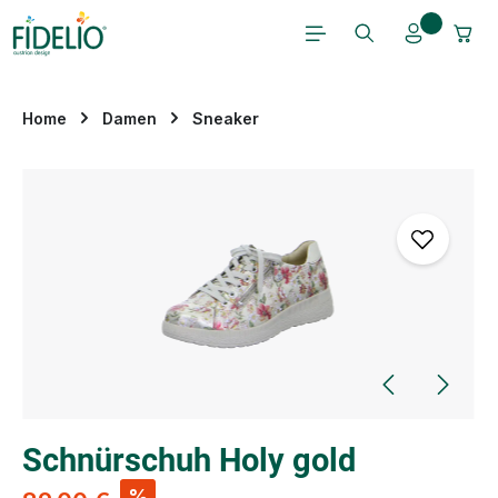
Zum Hauptinhalt springen
Home
Damen
Sneaker
Bildergalerie überspringen
Schnürschuh Holy gold
%