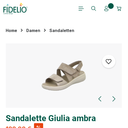
Zum Hauptinhalt springen
Home
Damen
Sandaletten
Bildergalerie überspringen
Sandalette Giulia ambra
%