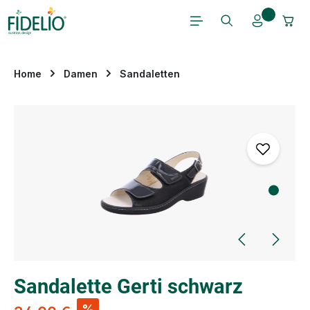
Zum Hauptinhalt springen
Home
Damen
Sandaletten
Bildergalerie überspringen
Sandalette Gerti schwarz
%