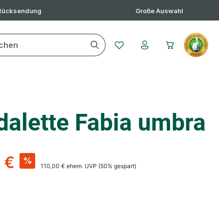
 Rücksendung
Große Auswahl
Du hast 0 Produkte auf dem 
dalette Fabia umbra
 €
%
110,00 €
ehem. UVP
(50% gespart)