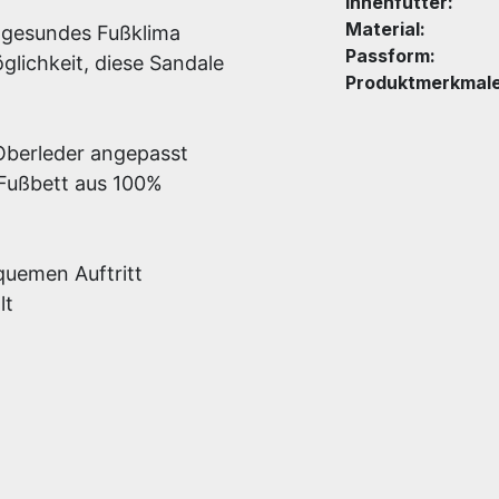
Innenfutter:
Material:
n gesundes Fußklima
Passform:
glichkeit, diese Sandale
Produktmerkmale
 Oberleder angepasst
 Fußbett aus 100%
quemen Auftritt
lt