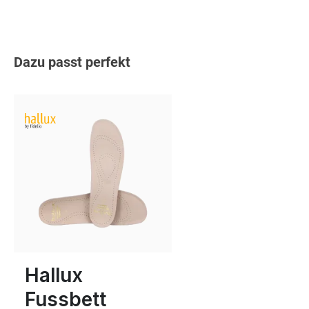
Produktgalerie überspringen
Dazu passt perfekt
In vielen Größen verfügbar
Hallux
Fussbett