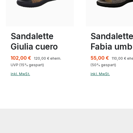
braun
blau
Farben
In vielen Größen verfügbar
41
Sandalette
Sandalett
Giulia cuero
Fabia umb
102,00 €
55,00 €
120,00 €
ehem.
110,00 €
ehe
UVP
(15% gespart)
(50% gespart)
inkl. MwSt.
inkl. MwSt.