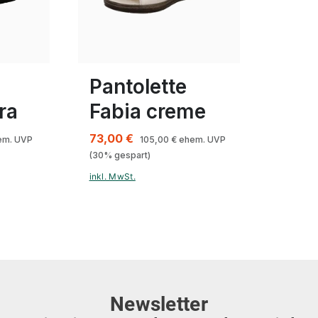
rosa
Farben
35
42
e
Pantolette
ra
Fabia creme
73,00 €
m. UVP
105,00 €
ehem. UVP
(30% gespart)
inkl. MwSt.
Newsletter