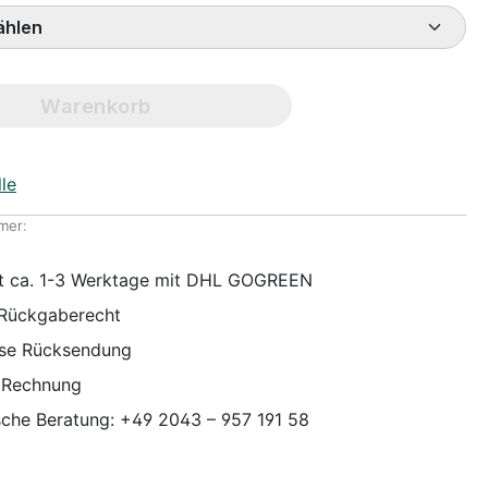
ße wählen
Warenkorb
le
mer:
it ca. 1-3 Werktage mit DHL GOGREEN
 Rückgaberecht
ose Rücksendung
 Rechnung
sche Beratung: +49 2043 – 957 191 58