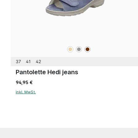
beige
grau
braun
Farben
37
41
42
Pantolette Hedi jeans
94,95 €
inkl. MwSt.