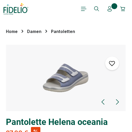
Zum Hauptinhalt springen
Home
Damen
Pantoletten
Bildergalerie überspringen
Pantolette Helena oceania
%