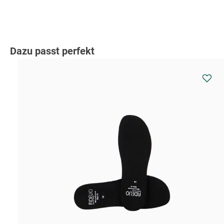
Produktgalerie überspringen
Dazu passt perfekt