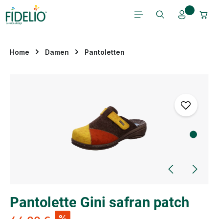
Zum Hauptinhalt springen
Home
Damen
Pantoletten
Bildergalerie überspringen
Pantolette Gini safran patch
%