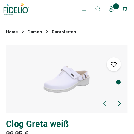
Zum Hauptinhalt springen
Home
Damen
Pantoletten
Bildergalerie überspringen
Clog Greta weiß
99,95 €