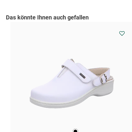
Produktgalerie überspringen
Das könnte Ihnen auch gefallen
schwarz
Farben